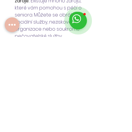
zdroje:
 Existuje mnoho zdrojů, 
které vám pomohou s péčí o 
seniora. Můžete se obrátit na 
sociální služby, neziskové 
organizace nebo soukromé 
pečovatelské služby.
Delegujte úkoly:
 Není nutné, 
abyste dělali všechno sami. 
Požádejte o pomoc rodinu, 
přátele nebo sousedy.
Upravte své prostředí:
 Udělejte 
ze svého domova bezpečné a 
pohodlné místo pro seniora. 
Můžete například nainstalovat 
madla do koupelny nebo 
odstranit překážky.