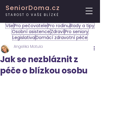
SeniorDoma.cz
STAROST O VAŠE BLÍZKÉ
Vše
Pro pečovatele
Pro rodinu
Rady a tipy
Osobní asistence
Zdraví
Pro seniory
Legislativa
Domácí zdravotní péče
Angelika Matula
Jak se nezbláznit z
péče o blízkou osobu