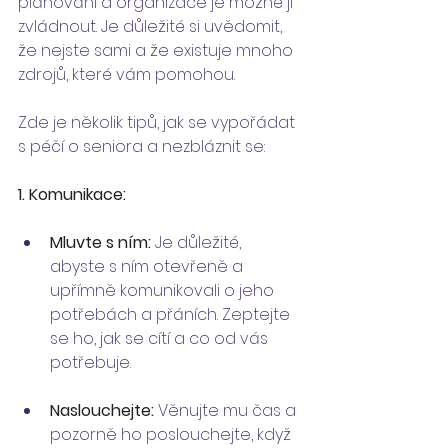
plánování a organizace je možné ji 
zvládnout. Je důležité si uvědomit, 
že nejste sami a že existuje mnoho 
zdrojů, které vám pomohou.
Zde je několik tipů, jak se vypořádat 
s péčí o seniora a nezbláznit se:
1. Komunikace:
Mluvte s ním:
 Je důležité, 
abyste s ním otevřeně a 
upřímně komunikovali o jeho 
potřebách a přáních. Zeptejte 
se ho, jak se cítí a co od vás 
potřebuje.
Naslouchejte:
 Věnujte mu čas a 
pozorně ho poslouchejte, když 