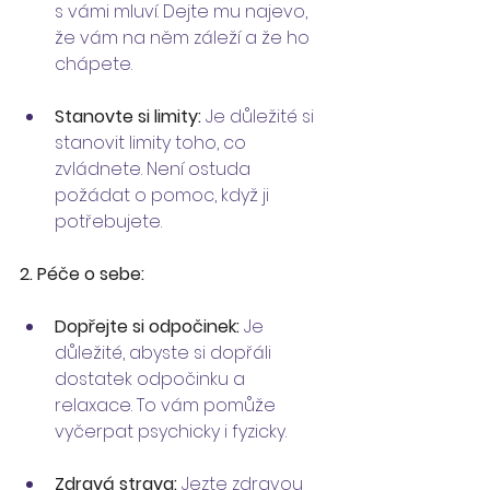
s vámi mluví. Dejte mu najevo, 
že vám na něm záleží a že ho 
chápete.
Stanovte si limity:
 Je důležité si 
stanovit limity toho, co 
zvládnete. Není ostuda 
požádat o pomoc, když ji 
potřebujete.
2. Péče o sebe:
Dopřejte si odpočinek:
 Je 
důležité, abyste si dopřáli 
dostatek odpočinku a 
relaxace. To vám pomůže 
vyčerpat psychicky i fyzicky.
Zdravá strava:
 Jezte zdravou 