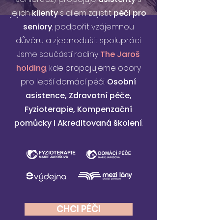
jejich
klienty
s cílem zajistit
péči pro
seniory
, podpořit vzájemnou
důvěru a zjednodušit spolupráci.
Jsme součástí rodiny
The Jaroš
holding
, kde propojujeme obory
pro lepší domácí péči:
Osobní
asistence, Zdravotní péče,
Fyzioterapie, Kompenzační
pomůcky i Akreditovaná školení
.
CHCI PÉČI