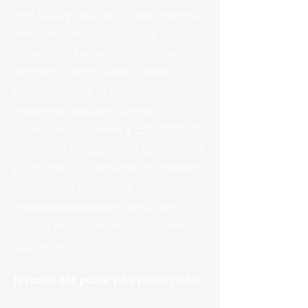
min. Služby jsou fakturovány jednou
měsíčně s možností platby
převodem, hotově/ kartou přes
terminál u pracovníka v terénu.
Upozorňujeme, že služby “asistence”
nezahrnují základní činnosti
stanovené zákonem § č.108/2006 Sb.
o sociálních službách a spol. Chytrá
půjčovna s.r.o. není Poskytovatelem
sociaálních služeb, ale
zprostředkovatelem smluvního
vztahu mezi klientem a osobním
asistentem.
Na co si dát pozor při výběru péče?
