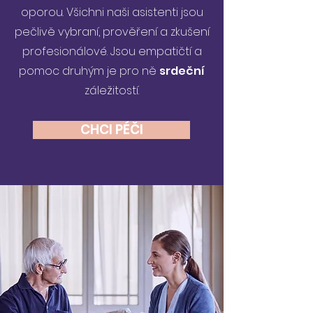
oporou. Všichni naši asistenti jsou
pečlivě vybraní, prověření a zkušení
profesionálové. Jsou empatičtí a
pomoc druhým je pro ně
srdeční
záležitostí.
CHCI PÉČI