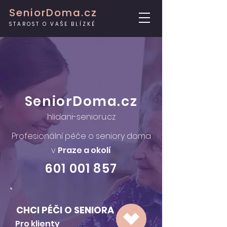
SeniorDoma.cz
STAROST O VAŠE BLÍZKÉ
SeniorDoma.cz
hlidani-senioru.cz
Profesionální péče o seniory doma
v
Praze a okolí
601 001 857
CHCI PÉČI O SENIORA
Pro klienty