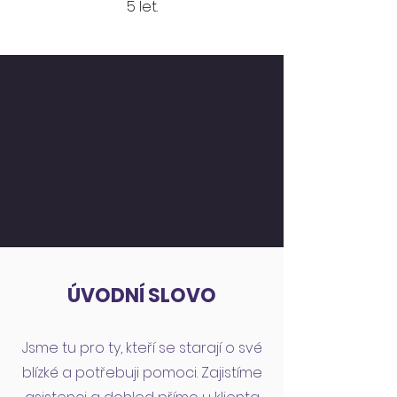
5 let.
ÚVODNÍ SLOVO
Jsme tu pro ty, kteří se starají o své
blízké a potřebuji pomoci. Zajistíme