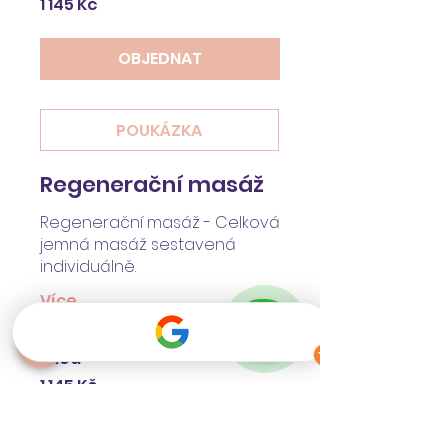
1 145 Kč
českých
korun
OBJEDNAT
POUKÁZKA
Regenerační masáž
Regenerační masáž - Celková
jemná masáž sestavená
individuálně.
Více
1 hod
1 145
1 145 Kč
českých
korun
REZERVOVAT