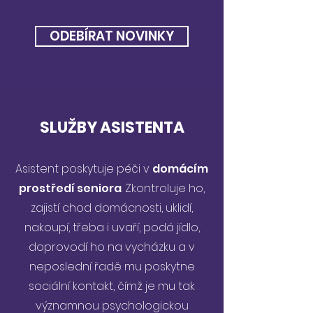
ODEBÍRAT NOVINKY
SLUŽBY ASISTENTA
Asistent poskytuje péči v
domácím
prostředí seniora
. Zkontroluje ho,
zajistí chod domácnosti, uklidí,
nakoupí, třeba i uvaří, podá jídlo,
doprovodí ho na vycházku a v
neposlední řadě mu poskytne
sociální kontakt, čímž je mu tak
významnou psychologickou