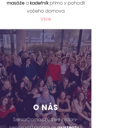
masáže
a
kadeřník
přímo v pohodlí
vašeho domova.
Více
O NÁS
SeniorDoma.cz (dříve hlidani-
senioru.cz) propojuje
asistenty
s