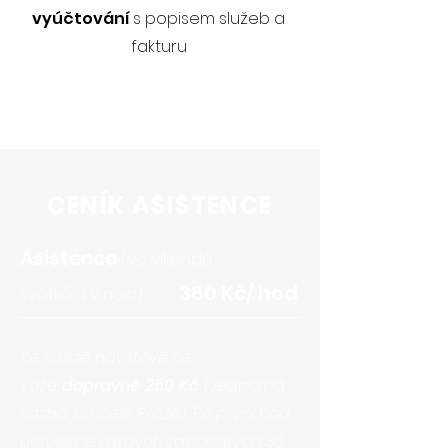
vyúčtování
s popisem služeb a
fakturu
CENÍK ASISTENCE
Asistence
(vč. víkendů,
380 Kč/ hod
svátků a v noci)
​Ke každé návštěvě se
váže
dopravné 250 Kč
(Jednotná
sazba po celé Praze).
Po první hod
účtujeme každých započatých 30